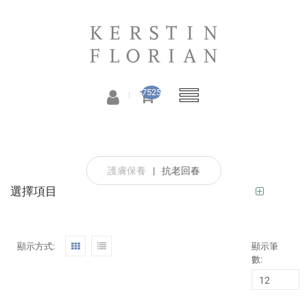
7525
護膚保養
|
抗老回春
選擇項目
顯示方式:
顯示筆
數: