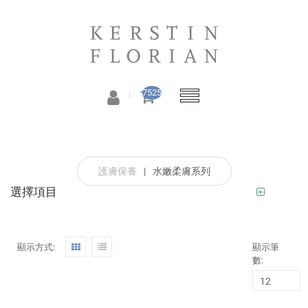
7525
護膚保養
|
水嫩柔膚系列
選擇項目
顯示方式:
顯示筆
數: