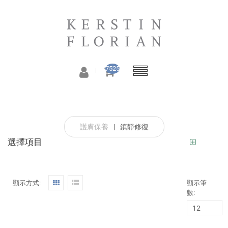
7525
護膚保養
|
鎮靜修復
選擇項目
顯示方式:
顯示筆
數: