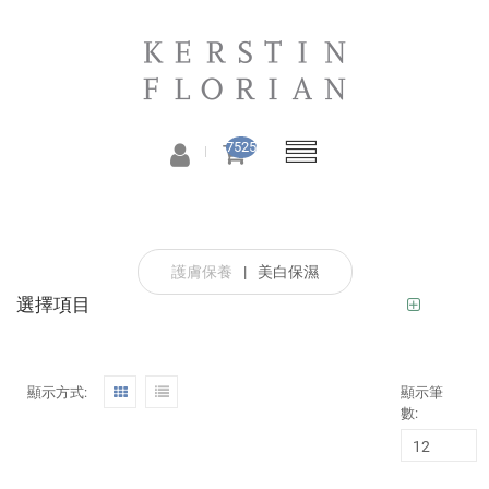
7525
護膚保養
|
美白保濕
選擇項目
顯示方式:
顯示筆
數: