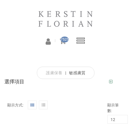
7525
護膚保養
|
敏感膚質
選擇項目
顯示方式:
顯示筆
數: