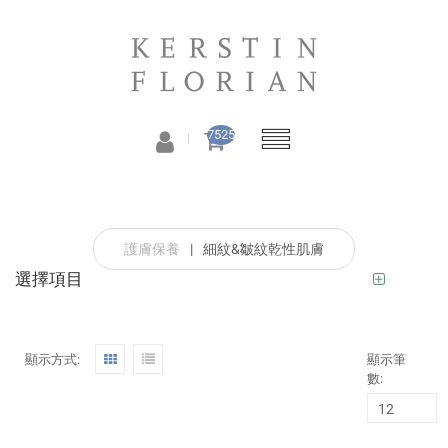
7525
護膚保養
|
細紋&皺紋乾性肌膚
選擇項目
顯示方式:
顯示筆
數: