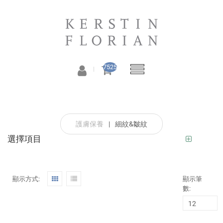
7525
護膚保養
|
細紋&皺紋
選擇項目
顯示方式:
顯示筆
數: