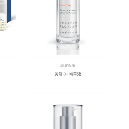
護膚保養
美妍 C+ 精華液