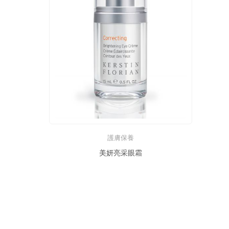
護膚保養
美妍亮采眼霜